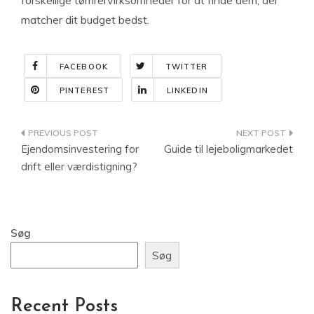
forskellige tømrervirksomheder for at finde dem, der
matcher dit budget bedst.
FACEBOOK
TWITTER
PINTEREST
LINKEDIN
Indlægsnavigation
Ejendomsinvestering for
Guide til lejeboligmarkedet
drift eller værdistigning?
Søg
Søg
Recent Posts