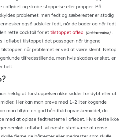
e i afløbet og skabe stoppelse eller propper. På
skyldes problemet, men fedt og sæberester er stadig
ennesker også udskiller fedt, når de bader og når fedt
den rette cocktail for et
tilstoppet afløb
.
s i afløbet tilstoppet det passagen når tingene
t tilstopper, når problemet er ved at være slemt. Netop
enlunde tilfredsstillende, men hvis skaden er sket, er
r helt.
b?
an heldig at forstoppelsen ikke sidder for dybt eller at
midler. Her kan man prøve med 1-2 liter kogende
kan man tilføre en god håndfuld opvaskemiddel, da
e med at opløse fedtresterne i afløbet. Hvis dette ikke
e gennemløb i afløbet, vil næste sted være at rense
kulle fjerne de hårrester eller medrester som skulle