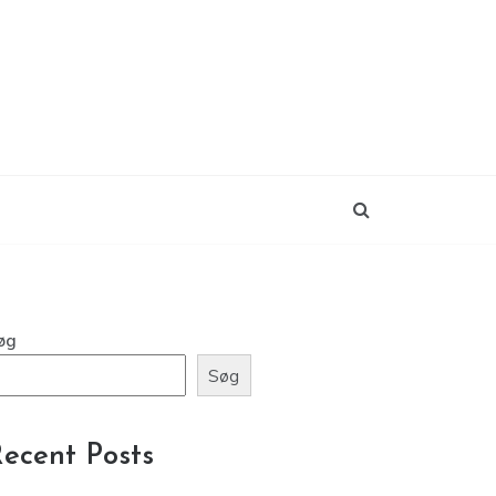
øg
Søg
ecent Posts