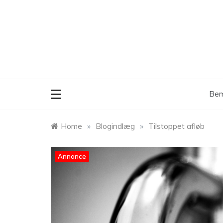
Skip
to
content
Bem
Home
»
Blogindlæg
»
Tilstoppet afløb
Annonce