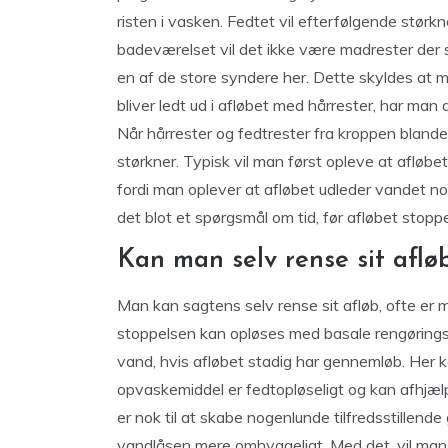
risten i vasken. Fedtet vil efterfølgende størkn
badeværelset vil det ikke være madrester der 
en af de store syndere her. Dette skyldes at m
bliver ledt ud i afløbet med hårrester, har man 
Når hårrester og fedtrester fra kroppen blande
størkner. Typisk vil man først opleve at afløbe
fordi man oplever at afløbet udleder vandet nog
det blot et spørgsmål om tid, før afløbet stoppe
Kan man selv rense sit aflø
Man kan sagtens selv rense sit afløb, ofte er m
stoppelsen kan opløses med basale rengørings
vand, hvis afløbet stadig har gennemløb. Her 
opvaskemiddel er fedtopløseligt og kan afhjælp
er nok til at skabe nogenlunde tilfredsstillend
vandlåsen mere omhyggeligt. Med det, vil man s