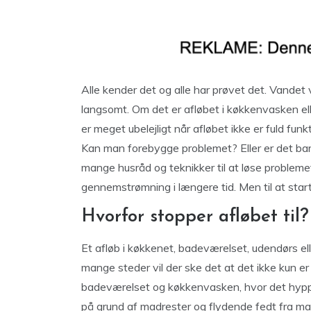
Alle kender det og alle har prøvet det. Vandet vi
langsomt. Om det er afløbet i køkkenvasken eller
er meget ubelejligt når afløbet ikke er fuld fu
Kan man forebygge problemet? Eller er det bar
mange husråd og teknikker til at løse problemet 
gennemstrømning i længere tid. Men til at sta
Hvorfor stopper afløbet til?
Et afløb i køkkenet, badeværelset, udendørs elle
mange steder vil der ske det at det ikke kun e
badeværelset og køkkenvasken, hvor det hyppi
på grund af madrester og flydende fedt fra ma