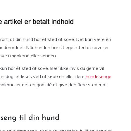
 rart, at din hund har et sted at sove. Det kan være en
underordnet. Når hunden har sit eget sted at sove, er
sove i møblerne eller sengen.
 kun har ét sted at sove. Især ikke, hvis du gerne vil
an dog let løses ved at købe en eller flere
hundesenge
øblerne, er det en god idé at give den flere steder at
seng til din hund
ve en ekstra seng, skal du til at vælge, hvilken det skal