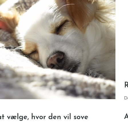
D
A
t vælge, hvor den vil sove