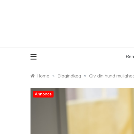
Skip
to
content
Bem
Home
»
Blogindlæg
»
Giv din hund mulighed
Annonce