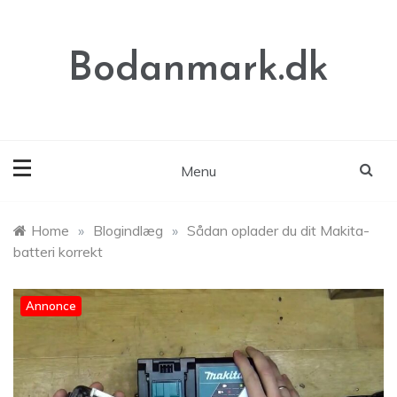
Skip
to
content
Bodanmark.dk
Menu
Home
»
Blogindlæg
»
Sådan oplader du dit Makita-
batteri korrekt
Annonce