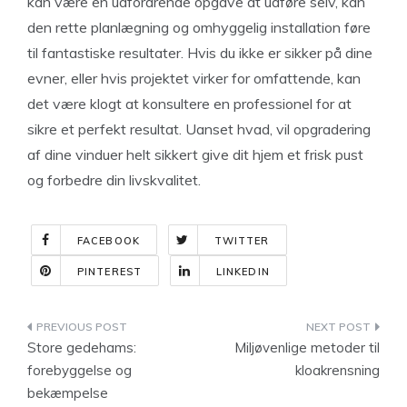
kan være en udfordrende opgave at udføre selv, kan
den rette planlægning og omhyggelig installation føre
til fantastiske resultater. Hvis du ikke er sikker på dine
evner, eller hvis projektet virker for omfattende, kan
det være klogt at konsultere en professionel for at
sikre et perfekt resultat. Uanset hvad, vil opgradering
af dine vinduer helt sikkert give dit hjem et frisk pust
og forbedre din livskvalitet.
FACEBOOK
TWITTER
PINTEREST
LINKEDIN
Indlægsnavigation
Store gedehams:
Miljøvenlige metoder til
forebyggelse og
kloakrensning
bekæmpelse