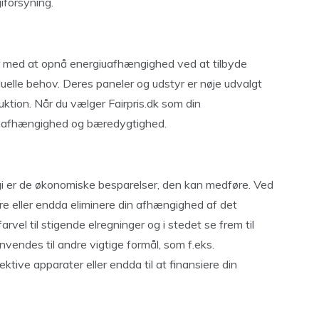
iforsyning.
nder med at opnå energiuafhængighed ved at tilbyde
iduelle behov. Deres paneler og udstyr er nøje udvalgt
uktion. Når du vælger Fairpris.dk som din
f uafhængighed og bæredygtighed.
gi er de økonomiske besparelser, den kan medføre. Ved
ere eller endda eliminere din afhængighed af det
arvel til stigende elregninger og i stedet se frem til
vendes til andre vigtige formål, som f.eks.
fektive apparater eller endda til at finansiere din