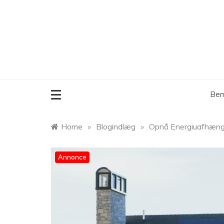
Skip
to
content
Bem
Home
»
Blogindlæg
»
Opnå Energiuafhængig
Annonce