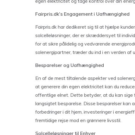
egen elektricitet og tage kontrol over din energ
Fairpris.dk’s Engagement i Uafhængighed
Fairpris.dk har dedikeret sig til at hjælpe ku
solcelleløsninger, der er skræddersyet til indiv
for at sikre pålidelig og vedvarende energiprod
solenergipartner, træder du ind i en verden a
Besparelser og Uafhængighed
En af de mest tiltalende aspekter ved solener
at generere din egen elektricitet kan du reduc
offentlige elnet. Dette betyder, at du kan sige f
langsigtet besparelse. Disse besparelser kan an
forbedringer i dit hjem, investeringer i energief
fremtidige rejse mod en grønnere livsstil.
Solcelleløsninger til Enhver