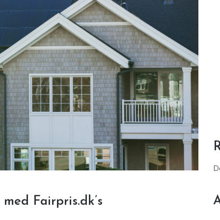
D
A
ed Fairpris.dk’s