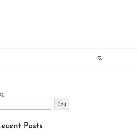
øg
Søg
ecent Posts