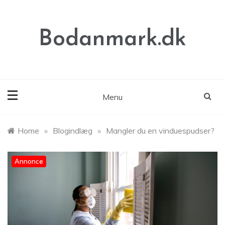
Skip
to
content
Bodanmark.dk
Menu
Home
»
Blogindlæg
»
Mangler du en vinduespudser?
Annonce