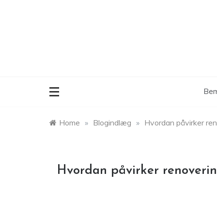
Skip
to
content
Bem
Home
»
Blogindlæg
»
Hvordan påvirker ren
Hvordan påvirker renoverin