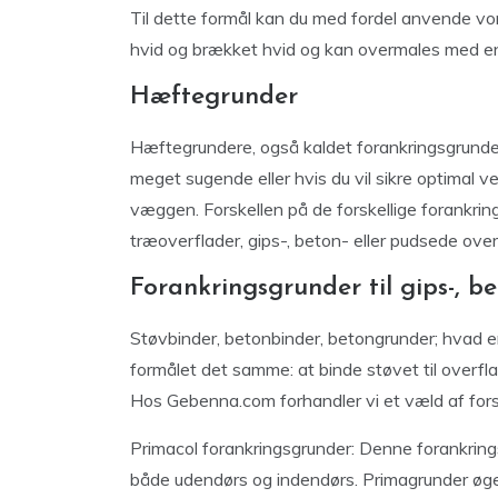
Til dette formål kan du med fordel anvende vor
hvid og brækket hvid og kan overmales med en
Hæftegrunder
Hæftegrundere, også kaldet forankringsgrundere
meget sugende eller hvis du vil sikre optimal 
væggen. Forskellen på de forskellige forankrin
træoverflader, gips-, beton- eller pudsede overf
Forankringsgrunder til gips-, be
Støvbinder, betonbinder, betongrunder; hvad e
formålet det samme: at binde støvet til overfla
Hos Gebenna.com forhandler vi et væld af forske
Primacol forankringsgrunder: Denne forankrin
både udendørs og indendørs. Primagrunder øg