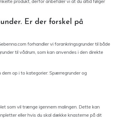
elte produkt, derfor anbefaler vi at du altid følger
nder. Er der forskel på
 Gebenna.com forhandler vi forankringsgrunder til både
runder til vådrum, som kan anvendes i den direkte
 dem op i to kategorier: Spærregrunder og
plet som vil trænge igennem malingen. Dette kan
pletter eller hvis du skal dække knasterne på dit