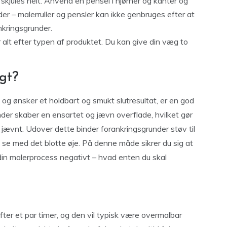
kjules helt. Anvend en pensel i hjørner og kanter og
er – malerruller og pensler kan ikke genbruges efter at
nkringsgrunder.
 alt efter typen af produktet. Du kan give din væg to
igt?
 og ønsker et holdbart og smukt slutresultat, er en god
der skaber en ensartet og jævn overflade, hvilket gør
jævnt. Udover dette binder forankringsgrunder støv til
n se med det blotte øje. På denne måde sikrer du sig at
 din malerprocess negativt – hvad enten du skal
ter et par timer, og den vil typisk være overmalbar