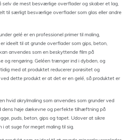
å selv de mest besværlige overflader og skaber et lag,
lt til særligt besværlige overflader som glas eller andre
under gelé er en professionel primer til maling,
 ideelt til at grunde overflader som gips, beton,
 kan anvendes som en beskyttende film på
se og rengøring. Geléen trænger ind i dybden, og
tidig med at produktet reducerer porøsitet og
ved dette produkt er at det er en gelé, så produktet er
r en hvid akrylmaling som anvendes som grunder ved
d dens høje dækevne og perfekte tilhæftning på
ge, puds, beton, gips og tapet. Udover at sikre
i at suge for meget maling til sig.
 produkt som er ideel til at grunde mineraloveroplader