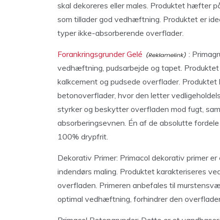
skal dekoreres eller males. Produktet hæfter p
som tillader god vedhæftning. Produktet er idee
typer ikke-absorberende overflader.
Forankringsgrunder Gelé
: Primagr
vedhæftning, pudsarbejde og tapet. Produktet er
kalkcement og pudsede overflader. Produktet
betonoverflader, hvor den letter vedligeholdel
styrker og beskytter overfladen mod fugt, sam
absorberingsevnen. Én af de absolutte fordele 
100% drypfrit.
Dekorativ Primer: Primacol dekorativ primer e
indendørs maling. Produktet karakteriseres ve
overfladen. Primeren anbefales til murstensvæg
optimal vedhæftning, forhindrer den overfladen 
Primacol Betongrunder: Dette er et vandbaseret