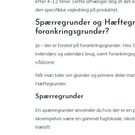
efter 4-12 timer. Dette afhænger dog af det enk
den specifikke vejledning på produktet.
Spærregrunder og Hæftegru
forankringsgrunder?
Ja – der er forskel på forankringsgrunder. Hos
indendørs og udendørs brug, samt forankringsg
vådzone.
Når man taler om grunder og primere deler man
Hæftegrunder.
Spærregrunder
En spærregrunder anvender du hvis der er en 
eksempelvis være en gammel fugtskade, nikotin
træloft.