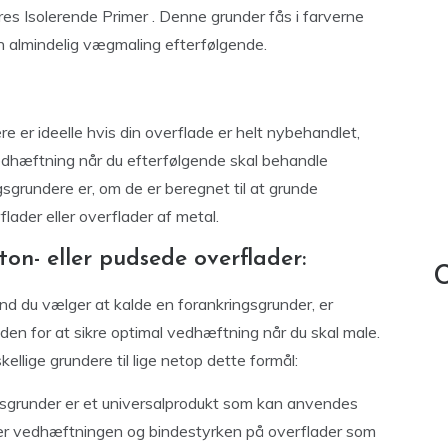
es Isolerende Primer . Denne grunder fås i farverne
 almindelig vægmaling efterfølgende.
 er ideelle hvis din overflade er helt nybehandlet,
vedhæftning når du efterfølgende skal behandle
gsgrundere er, om de er beregnet til at grunde
lader eller overflader af metal.
ton- eller pudsede overflader:
C
nd du vælger at kalde en forankringsgrunder, er
den for at sikre optimal vedhæftning når du skal male.
llige grundere til lige netop dette formål:
gsgrunder er et universalprodukt som kan anvendes
er vedhæftningen og bindestyrken på overflader som