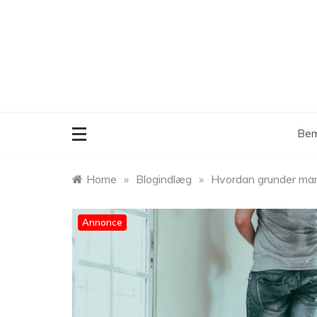
Skip
to
content
Bem
Home
»
Blogindlæg
»
Hvordan grunder man
Annonce