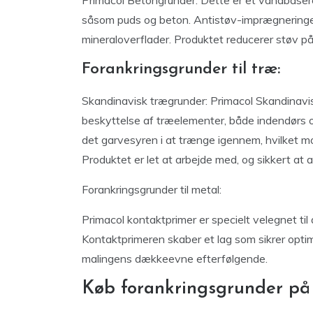
såsom puds og beton. Antistøv-imprægneringen 
mineraloverflader. Produktet reducerer støv p
Forankringsgrunder til træ:
Skandinavisk trægrunder: Primacol Skandinavisk
beskyttelse af træelementer, både indendørs o
det garvesyren i at trænge igennem, hvilket mo
Produktet er let at arbejde med, og sikkert at 
Forankringsgrunder til metal:
Primacol kontaktprimer er specielt velegnet ti
Kontaktprimeren skaber et lag som sikrer opti
malingens dækkeevne efterfølgende.
Køb forankringsgrunder på