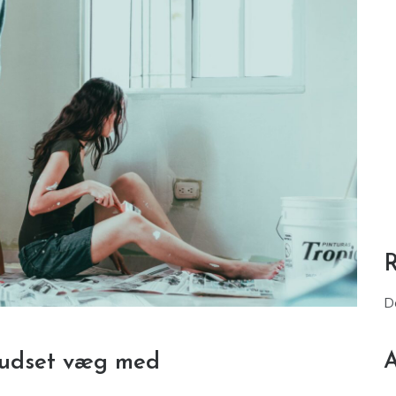
D
A
pudset væg med