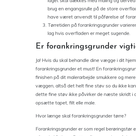
laget skal dækkes med maling og derved s
brug en engangsrulle på de store overflad
have været anvendt til påførelse af fora
Tørretiden på forankringsgrunder varierer
lag hvis overfladen er meget sugende.
Er forankringsgrunder vigt
Ja! Hvis du skal behandle dine vægge i dit hjem
forankringsgrunder et must! En forankringsgrun
finishen på dit malerarbejde smukkere og mere 
væggen, altså det helt fine støv so du ikke ka
dette fine støv ikke påvirker de næste skridt i
opsætte tapet, filt elle male.
Hvor længe skal forankringsgrunder tørre?
Forankringsgrunder er som regel berøringstør ef