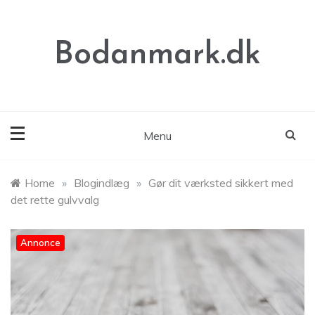
Skip
to
content
Bodanmark.dk
Menu
Home
»
Blogindlæg
»
Gør dit værksted sikkert med
det rette gulvvalg
Annonce