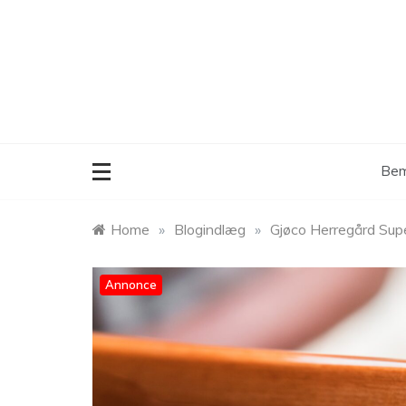
Skip
to
content
Bem
Home
»
Blogindlæg
»
Gjøco Herregård Su
Annonce