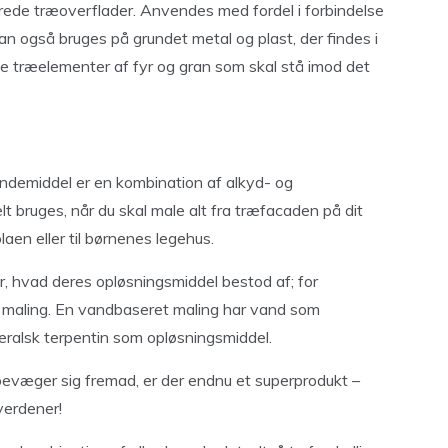
rede træoverflader. Anvendes med fordel i forbindelse
n også bruges på grundet metal og plast, der findes i
ge træelementer af fyr og gran som skal stå imod det
indemiddel er en kombination af alkyd- og
t bruges, når du skal male alt fra træfacaden på dit
olaen eller til børnenes legehus.
er, hvad deres opløsningsmiddel bestod af; for
t maling. En vandbaseret maling har vand som
eralsk terpentin som opløsningsmiddel.
bevæger sig fremad, er der endnu et superprodukt –
verdener!