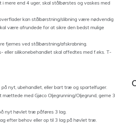
 i mere end 4 uger, skal stålbørstes og vaskes med
overflader kan stålbørstning/slibning være nødvendig
skal være afrundede for at sikre den bedst mulige
re fjernes ved stålbørstning/afskrabning.
eller silikonebehandlet skal affedtes med f.eks. T-
C
på nyt, ubehandlet, eller bart træ og spartelfuger.
 mættede med Gjøco Oljegrunning/Oljegrund, gerne 3
å nyt høvlet træ påføres 3 lag.
ag efter behov eller op til 3 lag på høvlet træ.