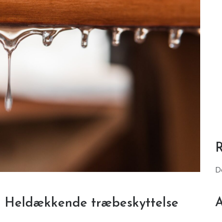
D
A
: Heldækkende træbeskyttelse