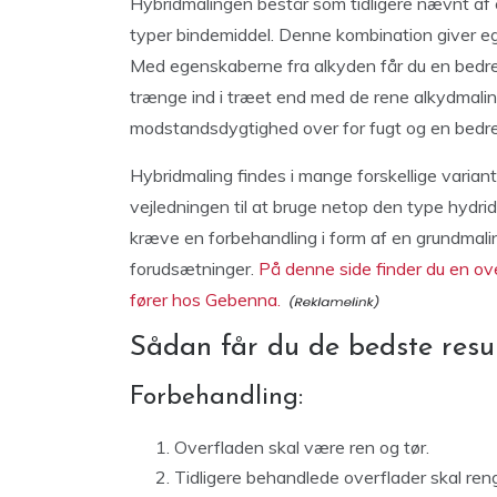
Hybridmalingen består som tidligere nævnt af en
typer bindemiddel. Denne kombination giver eg
Med egenskaberne fra alkyden får du en bedre gl
trænge ind i træet end med de rene alkydmalin
modstandsdygtighed over for fugt og en bedr
Hybridmaling findes i mange forskellige variant
vejledningen til at bruge netop den type hydri
kræve en forbehandling i form af en grundmalin
forudsætninger.
På denne side finder du en over
fører hos Gebenna.
Sådan får du de bedste res
Forbehandling:
Overfladen skal være ren og tør.
Tidligere behandlede overflader skal re