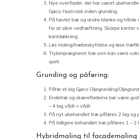
Nye overflader, der har været ubehandlet
Gjøco Hustvask inden grunding.
På høvlet træ og andre blanke og hårde 
for at sikre vedhæftning. Skarpe kanter 
kantdækning.
Løs maling/træbeskyttelse og løse træfib
Trykimprægneret træ som kan være voks- 
spirit.
Grunding og påføring:
Påfør et lag Gjøco Oljegrunding/Oljegrund 
Endetræ og skærefladerne bør være godt
– 4 lag vådt-i-vådt.
På nyt ubehandlet træ påføres 2 lag og p
På tidligere behandlet træ påføres 1 – 2 l
Hybridmaling til facademaling