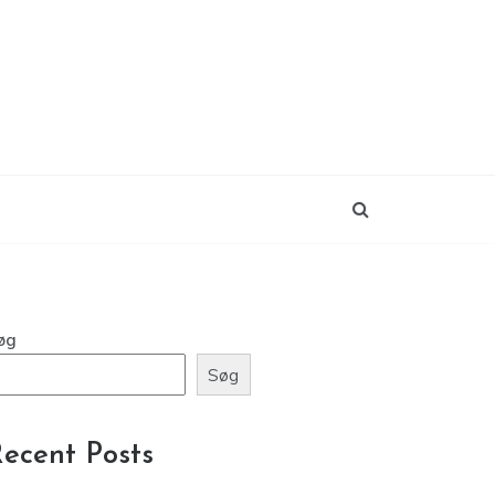
øg
Søg
ecent Posts