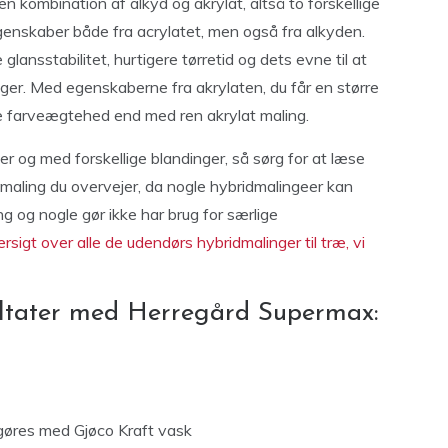
 kombination af alkyd og akrylat, altså to forskellige
enskaber både fra acrylatet, men også fra alkyden.
ansstabilitet, hurtigere tørretid og dets evne til at
ger. Med egenskaberne fra akrylaten, du får en større
e farveægtehed end med ren akrylat maling.
er og med forskellige blandinger, så sørg for at læse
dmaling du overvejer, da nogle hybridmalingeer kan
g og nogle gør ikke har brug for særlige
sigt over alle de udendørs hybridmalinger til træ, vi
ultater med Herregård Supermax:
ngøres med Gjøco Kraft vask