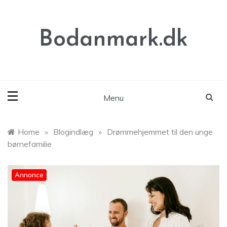
Skip
to
content
Bodanmark.dk
Menu
Home
»
Blogindlæg
»
Drømmehjemmet til den unge
børnefamilie
Annonce